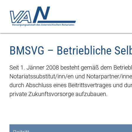
Zum
Zur
Seiteninhalt
Navigation
springen
springen
BMSVG – Betriebliche Sel
Seit 1. Jänner 2008 besteht gemäß dem Betrieb
Notariatssubstitut/inn/en und Notarpartner/inn
durch Abschluss eines Beitrittsvertrages und du
private Zukunftsvorsorge aufzubauen.