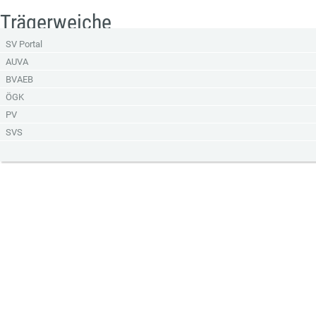
Trägerweiche
SV Portal
AUVA
BVAEB
ÖGK
PV
SVS